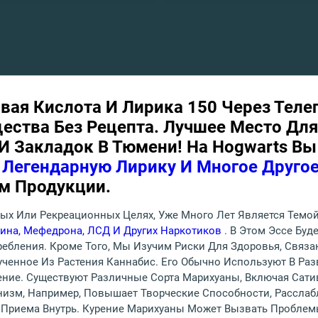
вая Кислота И Лирика 150 Через Теле
щества Без Рецепта. Лучшее Место Дл
 Закладок В Тюмени! На Hogwarts Вы 
 Легендарную Лирику И Многое Друго
м Продукции.
ных Или Рекреационных Целях, Уже Много Лет Является Темо
ина, Мефедрона, ЛСД И Других Наркотиков
. В Этом Эссе Бу
ребления. Кроме Того, Мы Изучим Риски Для Здоровья, Связ
ченное Из Растения Каннабис. Его Обычно Используют В Раз
ение. Существуют Различные Сорта Марихуаны, Включая Сати
низм, Например, Повышает Творческие Способности, Рассла
и Приема Внутрь. Курение Марихуаны Может Вызвать Проблем