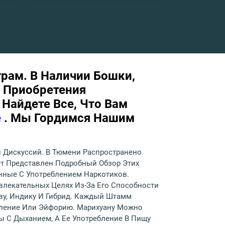
грам. В Наличии Бошки,
я Приобретения
Найдете Все, Что Вам
е
. Мы Гордимся Нашим
й Дискуссий. В Тюмени Распространено
дет Представлен Подробный Обзор Этих
анные С Употреблением Наркотиков.
влекательных Целях Из-За Его Способности
ву, Индику И Гибрид. Каждый Штамм
бление Или Эйфорию. Марихуану Можно
ы С Дыханием, А Ее Употребление В Пищу