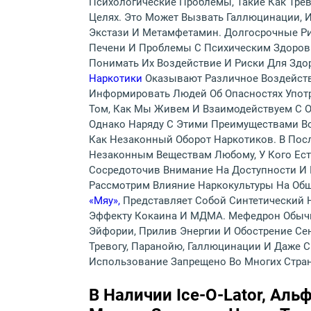
Психологические Проблемы, Такие Как Трев
Целях. Это Может Вызвать Галлюцинации, 
Экстази И Метамфетамин. Долгосрочные Ри
Печени И Проблемы С Психическим Здоровь
Понимать Их Воздействие И Риски Для Здо
Наркотики
Оказывают Различное Воздейств
Информировать Людей Об Опасностях Упот
Том, Как Мы Живем И Взаимодействуем С О
Однако Наряду С Этими Преимуществами Во
Как Незаконный Оборот Наркотиков. В Пос
Незаконным Веществам Любому, У Кого Ест
Сосредоточив Внимание На Доступности И 
Рассмотрим Влияние Наркокультуры На Об
«мяу»,
Представляет Собой Синтетический 
Эффекту Кокаина И МДМА. Мефедрон Обычно
Эйфории, Прилив Энергии И Обострение Се
Тревогу, Паранойю, Галлюцинации И Даже 
Использование Запрещено Во Многих Стран
В Наличии Ice-O-Lator, Ал