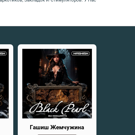
ркотиков, Закладок И Стимуляторов. У Нас
Гашиш Жемчужина