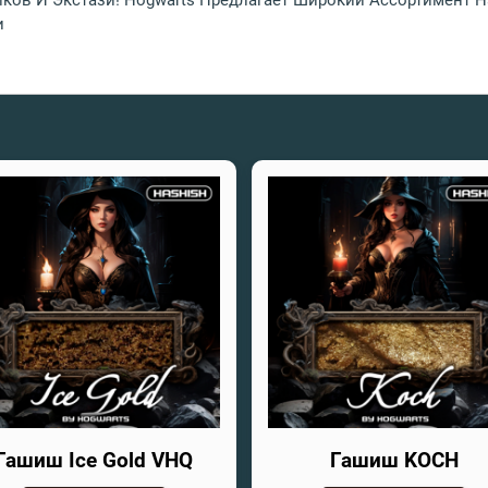
ов И Экстази! Hogwarts Предлагает Широкий Ассортимент На
и
Гашиш Ice Gold VHQ
Гашиш KOCH