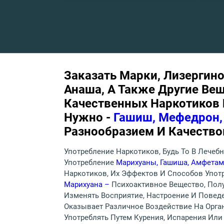
Заказать Марки, Лизергино
Анаша, А Также Другие Ве
Качественных Наркотиков И
Нужно -
Гашиш, Мефедрон,
Разнообразием И Качество
Употребление Наркотиков, Будь То В Лечеб
Употребление
Марихуаны, Гашиша, Амфетам
Наркотиков, Их Эффектов И Способов Упот
Марихуана –
Психоактивное Вещество, Полу
Изменять Восприятие, Настроение И Повед
Оказывает Различное Воздействие На Орга
Употреблять Путем Курения, Испарения Ил