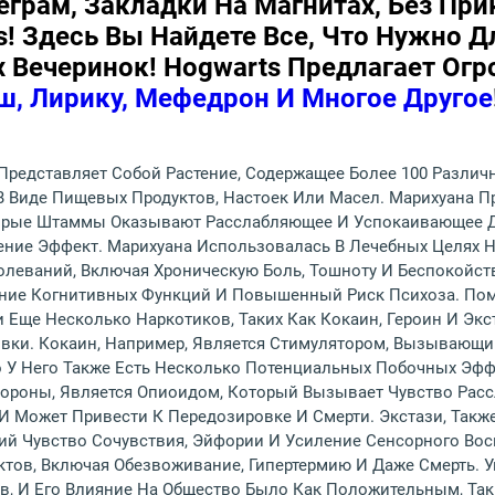
еграм, Закладки На Магнитах, Без Пр
s! Здесь Вы Найдете Все, Что Нужно 
Вечеринок! Hogwarts Предлагает Ог
ш, Лирику, Мефедрон И Многое Другое
Представляет Собой Растение, Содержащее Более 100 Различ
В Виде Пищевых Продуктов, Настоек Или Масел. Марихуана П
орые Штаммы Оказывают Расслабляющее И Успокаивающее Де
ие Эффект. Марихуана Использовалась В Лечебных Целях Н
леваний, Включая Хроническую Боль, Тошноту И Беспокойств
ение Когнитивных Функций И Повышенный Риск Психоза. По
Еще Несколько Наркотиков, Таких Как Кокаин, Героин И Экс
овки. Кокаин, Например, Является Стимулятором, Вызывающи
о У Него Также Есть Несколько Потенциальных Побочных Эфф
Стороны, Является Опиоидом, Который Вызывает Чувство Расс
 Может Привести К Передозировке И Смерти. Экстази, Такж
й Чувство Сочувствия, Эйфории И Усиление Сенсорного Восп
ов, Включая Обезвоживание, Гипертермию И Даже Смерть. 
, И Его Влияние На Общество Было Как Положительным, Так 