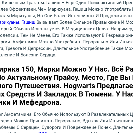
-Кишечным Трактом. Гашиш – Еще Один Психоактивный Препа
олее Эффективен, Чем Марихуана. Гашиш Можно Употреблять 
ктам Марихуаны, Но Они Более Интенсивны И Продолжитель
арихуаны, Гашиш
Вызывает Более Сильное Привыкание И Мож
оторый Обычно Используется В Медицинских Целях, Например
олепсии. Тем Не Менее, Его Также Используют В Рекреацион
ергии. Амфетамин Можно Употреблять Перорально Или Инъек
, Тревоге И Депрессии. Длительное Употребление Также Мо
вление И Болезни Сердца.
рика 150, Марки Можно У Нас. Всё Ра
о Актуальному Прайсу. Место, Где Вы
ого Путешествия. Hogwarts Предлага
 Средств И Закладок В Тюмени. У Нас
ики И Мефедрона.
ог Амфетамина. Его Обычно Используют В Развлекательных Ц
дрон Можно Принимать Перорально, Вдыхая Или Инъекционн
блемы С Сердцем, Судороги И Повреждение Почек. Длительн