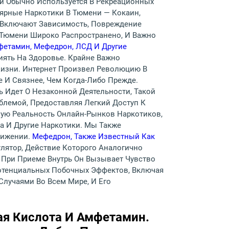
й Обычно Используется В Рекреационных
лярные Наркотики В Тюмени — Кокаин,
 Включают Зависимость, Повреждение
 Тюмени Широко Распространено, И Важно
фетамин, Мефедрон, ЛСД И Другие
иять На Здоровье. Крайне Важно
изни. Интернет Произвел Революцию В
 И Связнее, Чем Когда-Либо Прежде.
 Идет О Незаконной Деятельности, Такой
блемой, Предоставляя Легкий Доступ К
ную Реальность Онлайн-Рынков Наркотиков,
а И Другие Наркотики. Мы Также
вижении.
Мефедрон, Также Известный Как
лятор, Действие Которого Аналогично
 При Приеме Внутрь Он Вызывает Чувство
Потенциальных Побочных Эффектов, Включая
лучаями Во Всем Мире, И Его
вая Кислота И Амфетамин.