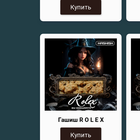
Купить
Гашиш R O L E X
Купить