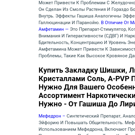
Может Привести К Проблемам С Желудочно
Он Сделан Из Смолы Растения И Гораздо Б
Внутрь. Эффекты Гашиша Аналогичны Эффе
Галлюцинации И Паранойю.
В Отличие От М
Амфетамин —
Это Препарат-Стимулятор, К
Внимания И Гиперактивности (СДВГ) И Нарк
Бдительность, Концентрацию И Уровень Эн
Амфетамина Может Привести К Зависимости
Проблемы, Такие Как Высокое Кровяное Да
Купить Закладку Шишки, Ли
Кристаллами Соль, A-PVP П
Нужно Для Вашего Особенн
Ассортимент Наркотических
Нужно - От Гашиша До Лир
Мефедрон –
Синтетический Препарат, Анал
Эйфорию И Повышать Общительность. Мефе
Использованием Мефедрона, Включают Про