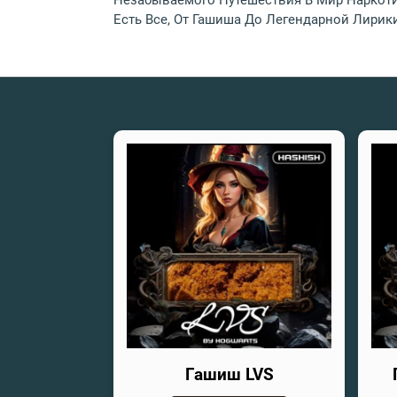
Незабываемого Путешествия В Мир Наркотик
Есть Все, От Гашиша До Легендарной Лирик
Гашиш LVS