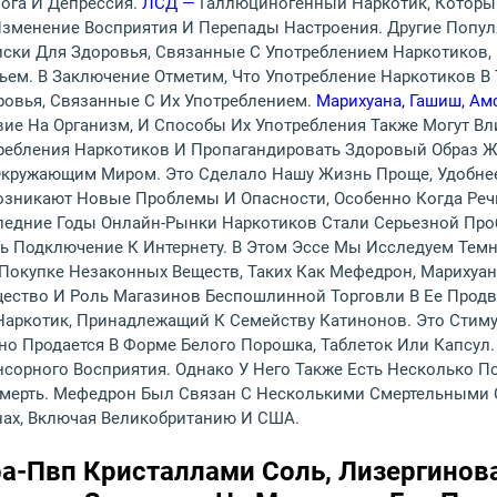
ога И Депрессия.
ЛСД —
Галлюциногенный Наркотик, Которы
Изменение Восприятия И Перепады Настроения. Другие Попу
ски Для Здоровья, Связанные С Употреблением Наркотиков,
ем. В Заключение Отметим, Что Употребление Наркотиков В
ровья, Связанные С Их Употреблением.
Марихуана, Гашиш, Ам
ие На Организм, И Способы Их Употребления Также Могут Вл
ребления Наркотиков И Пропагандировать Здоровый Образ Ж
кружающим Миром. Это Сделало Нашу Жизнь Проще, Удобнее
зникают Новые Проблемы И Опасности, Особенно Когда Речь
ледние Годы Онлайн-Рынки Наркотиков Стали Серьезной Про
ь Подключение К Интернету. В Этом Эссе Мы Исследуем Тем
Покупке Незаконных Веществ, Таких Как Мефедрон, Марихуан
щество И Роль Магазинов Беспошлинной Торговли В Ее Прод
Наркотик, Принадлежащий К Семейству Катинонов. Это Стиму
 Продается В Форме Белого Порошка, Таблеток Или Капсул.
нсорного Восприятия. Однако У Него Также Есть Несколько 
Смерть. Мефедрон Был Связан С Несколькими Смертельными С
ах, Включая Великобританию И США.
ьфа-Пвп Кристаллами Соль, Лизергино