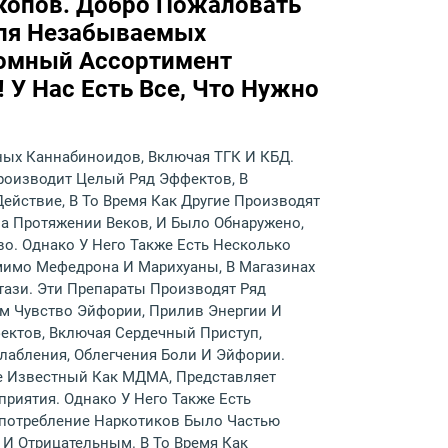
икопов. Добро Пожаловать
Для Незабываемых
ромный Ассортимент
! У Нас Есть Все, Что Нужно
ных Каннабиноидов, Включая ТГК И КБД.
роизводит Целый Ряд Эффектов, В
йствие, В То Время Как Другие Производят
а Протяжении Веков, И Было Обнаружено,
о. Однако У Него Также Есть Несколько
мимо Мефедрона И Марихуаны, В Магазинах
тази. Эти Препараты Производят Ряд
м Чувство Эйфории, Прилив Энергии И
ектов, Включая Сердечный Приступ,
лабления, Облегчения Боли И Эйфории.
е Известный Как МДМА, Представляет
риятия. Однако У Него Также Есть
Употребление Наркотиков Было Частью
И Отрицательным. В То Время Как