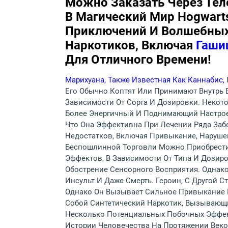
Можно Заказать Через Тел
В Магический Мир Hogwart
Приключений И Волшебных 
Наркотиков, Включая
Гаши
Для Отличного Времени!
Марихуана, Также Известная Как Каннабис,
Его Обычно Коптят Или Принимают Внутрь 
Зависимости От Сорта И Дозировки. Некот
Более Энергичный И Поднимающий Настроен
Что Она Эффективна При Лечении Ряда Забо
Недостатков, Включая Привыкание, Наруш
Беспошлинной Торговли Можно Приобрести 
Эффектов, В Зависимости От Типа И Дозир
Обострение Сенсорного Восприятия. Однак
Инсульт И Даже Смерть. Героин, С Другой 
Однако Он Вызывает Сильное Привыкание И
Собой Синтетический Наркотик, Вызывающи
Несколько Потенциальных Побочных Эффект
Истории Человечества На Протяжении Веков