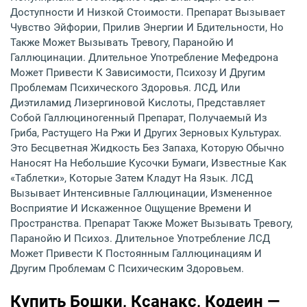
Доступности И Низкой Стоимости. Препарат Вызывает
Чувство Эйфории, Прилив Энергии И Бдительности, Но
Также Может Вызывать Тревогу, Паранойю И
Галлюцинации. Длительное Употребление Мефедрона
Может Привести К Зависимости, Психозу И Другим
Проблемам Психического Здоровья. ЛСД, Или
Диэтиламид Лизергиновой Кислоты, Представляет
Собой Галлюциногенный Препарат, Получаемый Из
Гриба, Растущего На Ржи И Других Зерновых Культурах.
Это Бесцветная Жидкость Без Запаха, Которую Обычно
Наносят На Небольшие Кусочки Бумаги, Известные Как
«таблетки», Которые Затем Кладут На Язык. ЛСД
Вызывает Интенсивные Галлюцинации, Измененное
Восприятие И Искаженное Ощущение Времени И
Пространства. Препарат Также Может Вызывать Тревогу,
Паранойю И Психоз. Длительное Употребление ЛСД
Может Привести К Постоянным Галлюцинациям И
Другим Проблемам С Психическим Здоровьем.
Купить Бошки, Ксанакс, Кодеин —