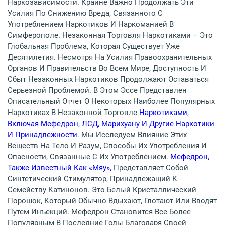
Наркозависимости. Крайне Важно Продолжать Эти
Усилия По Снижению Вреда, Связанного С
Употреблением Наркотиков И Наркоманией В
Симферополе. Незаконная Торговля Наркотиками – Это
Глобальная Проблема, Которая Существует Уже
Десятилетия. Несмотря На Усилия Правоохранительных
Органов И Правительств Во Всем Мире, Доступность И
Сбыт Незаконных Наркотиков Продолжают Оставаться
Серьезной Проблемой. В Этом Эссе Представлен
Описательный Отчет О Некоторых Наиболее Популярных
Наркотиках В Незаконной Торговле
Наркотиками,
Включая Мефедрон, ЛСД, Марихуану И Другие Наркотики
И Принадлежности
. Мы Исследуем Влияние Этих
Веществ На Тело И Разум, Способы Их Употребления И
Опасности, Связанные С Их Употреблением.
Мефедрон,
Также Известный Как «мяу»,
Представляет Собой
Синтетический Стимулятор, Принадлежащий К
Семейству Катинонов. Это Белый Кристаллический
Порошок, Который Обычно Вдыхают, Глотают Или Вводят
Путем Инъекций. Мефедрон Становится Все Более
Популярным В Последние Годы Благодаря Своей