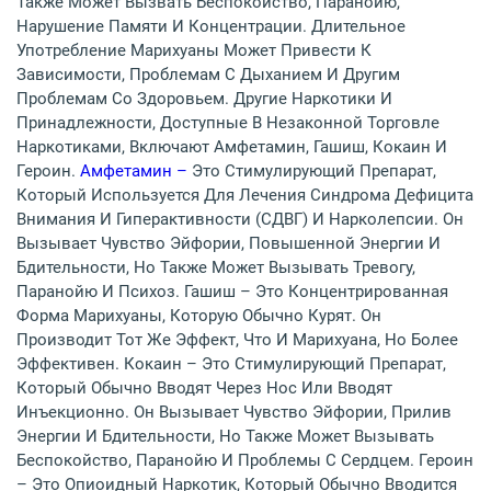
Также Может Вызвать Беспокойство, Паранойю,
Нарушение Памяти И Концентрации. Длительное
Употребление Марихуаны Может Привести К
Зависимости, Проблемам С Дыханием И Другим
Проблемам Со Здоровьем. Другие Наркотики И
Принадлежности, Доступные В Незаконной Торговле
Наркотиками, Включают Амфетамин, Гашиш, Кокаин И
Героин.
Амфетамин –
Это Стимулирующий Препарат,
Который Используется Для Лечения Синдрома Дефицита
Внимания И Гиперактивности (СДВГ) И Нарколепсии. Он
Вызывает Чувство Эйфории, Повышенной Энергии И
Бдительности, Но Также Может Вызывать Тревогу,
Паранойю И Психоз. Гашиш – Это Концентрированная
Форма Марихуаны, Которую Обычно Курят. Он
Производит Тот Же Эффект, Что И Марихуана, Но Более
Эффективен. Кокаин – Это Стимулирующий Препарат,
Который Обычно Вводят Через Нос Или Вводят
Инъекционно. Он Вызывает Чувство Эйфории, Прилив
Энергии И Бдительности, Но Также Может Вызывать
Беспокойство, Паранойю И Проблемы С Сердцем. Героин
– Это Опиоидный Наркотик, Который Обычно Вводится