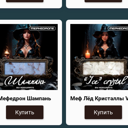
Мефедрон Шампань
Меф Лёд Кристаллы 
Купить
Купить