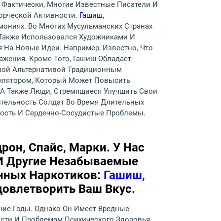
 Фактически, Многие Известные Писатели И
орческой Активности.
Гашиш,
мониях. Во Многих Мусульманских Странах
ш Также Использовался Художниками И
На Новые Идеи. Например, Известно, Что
жения. Кроме Того, Гашиш Обладает
рной Альтернативой Традиционным
улятором, Который Может Повысить
 А Также Люди, Стремящиеся Улучшить Свои
тельность Солдат Во Время Длительных
мость И Сердечно-Сосудистые Проблемы.
рон, Спайс, Марки. У Нас
И Другие Незабываемые
нных Наркотиков:
Гашиш,
Удовлетворить Ваш Вкус.
ние Годы. Однако Он Имеет Вредные
сти И Проблемам Психического Здоровья,