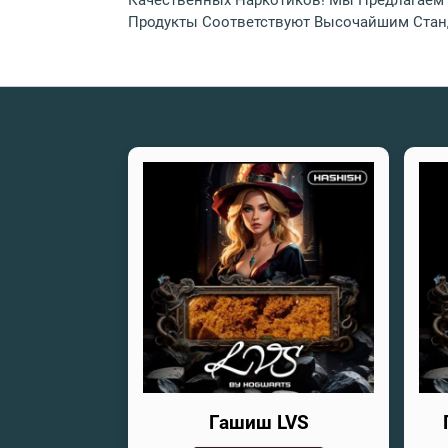
Качественных Наркотиков! Мы Предлагаем 
Продукты Соответствуют Высочайшим Станд
Гашиш LVS