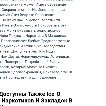
спространение Может Иметь Серьезные
о Сосредоточиться На Использовании
рые Из Этих Веществ Оказывают
. Поэтому Важно Использовать Эти
ы Иметь Возможность Приобретать Эти
тва Могут Оказывать Благотворное
 Идея Покупать Наркотики В Магазинах
го Перевешивают Любые Предполагаемые
ридические И Этические Последствия
ативы, Доступные Тем, Кто Ищет
Или Других Нерегулируемых Источниках
то Подвергает Потребителей Риску
рств, Которые Могут Не Оказать
цией Здравоохранения, Показало, Что 10–
ным Последствиям Для Здоровья
Доступны Также Ice-O-
т Наркотиков И Закладок В