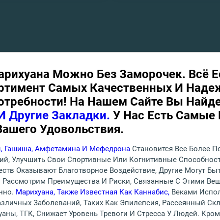
арихуана Можно Без Заморочек. Всё 
ртимент Самых Качественных И Наде
отребности! На Нашем Сайте Вы Найде
И Другие Закладки.
У Нас Есть Самые
ашего Удовольствия.
, Гашиша, Амфетамина И Мефедрона
Становится Все Более 
й, Улучшить Свои Спортивные Или Когнитивные Способности
ществ Оказывают Благотворное Воздействие, Другие Могут Б
ы Рассмотрим Преимущества И Риски, Связанные С Этими Ве
нно.
Марихуана, Также Известная Как Каннабис,
Веками Испол
зличных Заболеваний, Таких Как Эпилепсия, Рассеянный Скл
аны, ТГК, Снижает Уровень Тревоги И Стресса У Людей. Кро