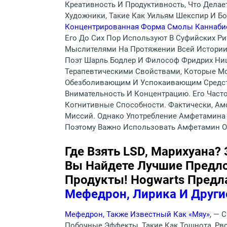
Креативность И Продуктивность, Что Дела
Художники, Такие Как Уильям Шекспир И Б
Концентрированная Форма Смолы Каннаби
Его До Сих Пор Используют В Суфийских Р
Мыслителями На Протяжении Всей Истории 
Поэт Шарль Бодлер И Философ Фридрих Ни
Терапевтическими Свойствами, Которые Мо
Обезболивающим И Успокаивающим Средств
Внимательность И Концентрацию. Его Част
Когнитивные Способности. Фактически, А
Миссий. Однако Употребление Амфетамина 
Поэтому Важно Использовать Амфетамин О
Где Взять LSD, Марихуана?
Вы Найдете Лучшие Предл
Продукты! Hogwarts Предл
Мефедрон, Лирика И Друг
Мефедрон, Также Известный Как «мяу»,
— С
Побочные Эффекты, Такие Как Тошнота, Рв