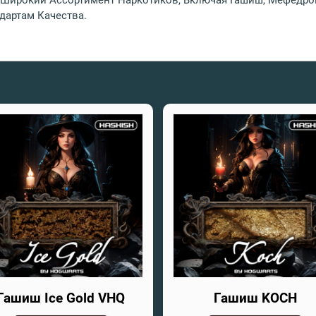
Широкий Ассортимент Наркотиков, Включая Гашиш, Мефедрон
артам Качества.
Гашиш Ice Gold VHQ
Гашиш KOCH