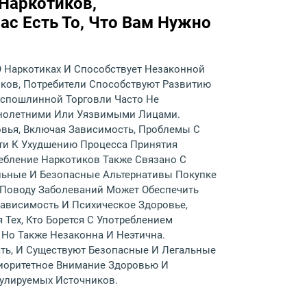
Наркотиков,
Нас Есть То, Что Вам Нужно
 Наркотиках И Способствует Незаконной
иков, Потребители Способствуют Развитию
еспошлинной Торговли Часто Не
еннолетними Или Уязвимыми Лицами.
вья, Включая Зависимость, Проблемы С
сти К Ухудшению Процесса Принятия
ебление Наркотиков Также Связано С
льные И Безопасные Альтернативы Покупке
 Поводу Заболеваний Может Обеспечить
ависимость И Психическое Здоровье,
Тех, Кто Борется С Употреблением
 Но Также Незаконна И Неэтична.
ть, И Существуют Безопасные И Легальные
риоритетное Внимание Здоровью И
гулируемых Источников.