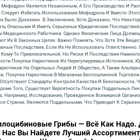
о, Мефедрон Является Незаконным, А Его Производство И Ра
Следует Избегать Использования Мефедрона И Вместо Этог
х Было Доказано. В Заключение, Хотя Доказано, Что Некото
Быть Опасными И Иметь Серьезные Юридические Последствия
м Медицинского Работника. Однако Физические Лица Должн
т Их В Законных Целях. Важно Помнить, Что Хотя Эти Вещес
ивные Последствия, Если Их Не Использовать Ответственно.
 Кому-То Привлекательной, Но Риски И Последствия Намно
ости Покупки Наркотиков Из Нерегулируемых Источников, Ю
аркотиков На Отдельных Людей И Общество, А Также Альтерн
. Покупка Наркотиков В Магазинах Беспошлинной Торговли 
Отсутствуют Стандарты Контроля Качества И Безопасности, Ч
оме Того, Существует Вероятность Покупки Поддельных Лека
. Например, Исследование, Проведенное Всемирной Организа
ся Странах, Являются Поддельными, Что Приводит К Серьез
илоцибиновые Грибы — Всё Как Надо. 
. У Нас Вы Найдете Лучший Ассортимен