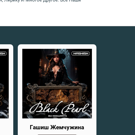
, Лирику И Многое Другое. Все Наши
Гашиш Жемчужина