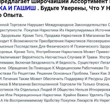
Предлагает Широчайший Ассортимент 
КА И ГАШИШ
. Будьте Уверены, Что У 
о Опыта.
нной Торговли Нарушает Международное Законодательство О
реступности. Покупая Наркотики Из Нерегулируемых Источн
Здоровьем. Кроме Того, Продажа Наркотиков В Магазинах Б
риводит К Возможности Приобретения Наркотиков Несоверш
ьезные Последствия Для Физического И Психического Здоро
оровья. Кроме Того, Употребление Наркотиков Может Приве
величивает Вероятность Несчастных Случаев И Травм. Употр
лемами, Включая Бездомность И Бедность. Существуют Лега
овли. Обращение За Помощью К Медицинским Работникам По
ствам По Рецептам. Решение Основных Проблем, Таких Как З
 Лечения Также Может Обеспечить Поддержку И Ресурсы Для 
иков В Магазинах Беспошлинной Торговли Не Только Опасна,
котиков На Отдельных Людей И Общество Нельзя Игнорирова
кие Или Рекреационные Наркотики. Крайне Важно Уделять П
 А Не Воспринимаемому Удобству Покупки Лекарств Из Нере