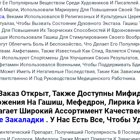
ет Ее Популярным Веществом Среди Художников И Писателей.
об Марли, Использовали Марихуану Для Повышения Своей Тв
са
, Веками Использовался В Религиозных И Культурных Цере
итуалах, Чтобы Вызвать Состояние Духовного Экстаза. Гаши
Для Повышения Их Творческих Способностей И Вдохновения 
цше Использовали Гашиш Для Стимулирования Своего Вообра
гут Облегчить Боль И Беспокойство, Что Делает Его Популя
ам. Амфетамин, Также Известный Как Спид, Является Стим
о Используют Спортсмены Для Улучшения Своих Результатов,
мфетамин Использовался Военными, Чтобы Поддерживать Бди
Может Иметь И Негативные Последствия, Такие Как Зависи
тветственно И Под Руководством Медицинского Работника.
 Заказ Открыт, Также Доступны Мифид
ожения На Гашиш, Мефедрон, Лирика 
агает Широкий Ассортимент Качестве
ие Закаладки
. У Нас Есть Все, Чтобы 
интетический Препарат, Получивший Популярность В Послед
ота И Судороги. Мефедрон Также Может Привести К Зависимо