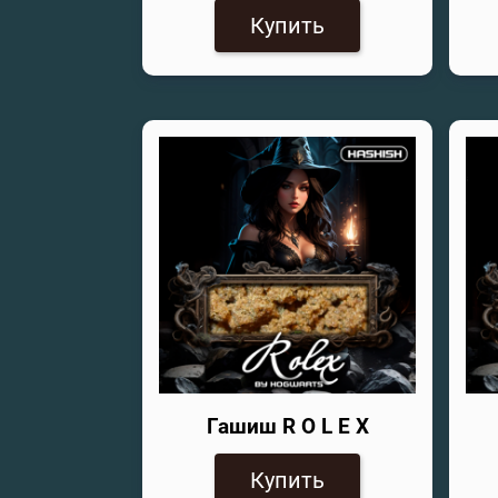
Купить
Гашиш R O L E X
Купить