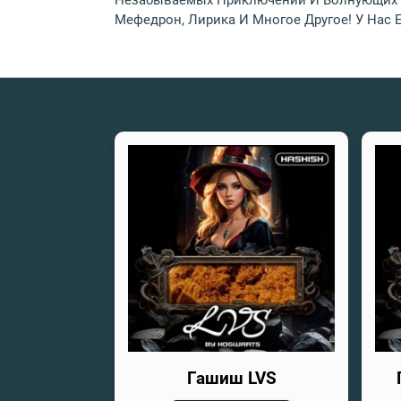
Незабываемых Приключений И Волнующих В
Мефедрон, Лирика И Многое Другое! У Нас 
Гашиш LVS