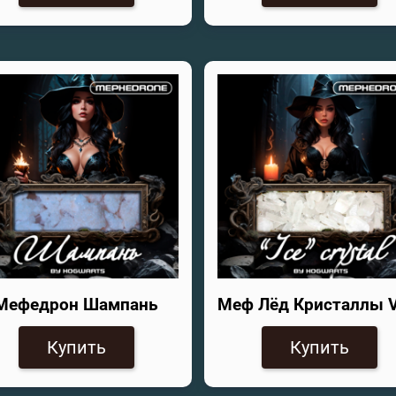
Мефедрон Шампань
Меф Лёд Кристаллы 
Купить
Купить