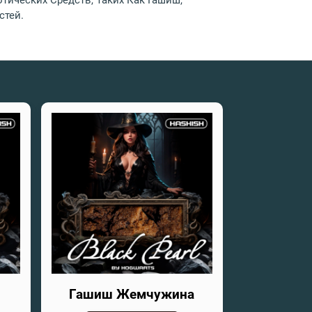
ческих Средств, Таких Как Гашиш,
стей.
Гашиш Жемчужина