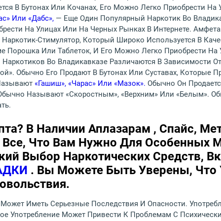
ся В Бутонах Или Кочанах, Его Можно Легко Приобрести На 
ас» Или «дабс»,
— Еще Один Популярный Наркотик Во Владика
рести На Улицах Или На Черных Рынках В Интернете. Амфета
 Наркотик-Стимулятор, Который Широко Используется В Каче
е Порошка Или Таблеток, И Его Можно Легко Приобрести На 
Наркотиков Во Владикавказе Различаются В Зависимости О
вой». Обычно Его Продают В Бутонах Или Суставах, Которые 
 Называют
«гашиш», «чарас» Или «мазок».
Обычно Он Продаетс
Обычно Называют «скоростным», «верхним» Или «белым». Об
ть.
пта? В Наличии Аплазарам , Спайс, М
е Все, Что Вам Нужно Для Особенных 
кий Выбор Наркотических Средств, В
ЛАДКИ
. Вы Можете Быть Уверены, Что 
овольствия.
 Может Иметь Серьезные Последствия И Опасности. Употреб
ое Употребление Может Привести К Проблемам С Психически