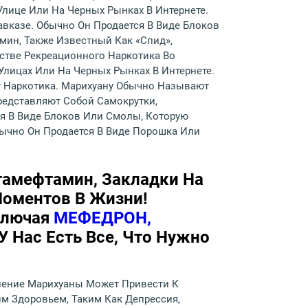
Улице Или На Черных Рынках В Интернете.
вказе. Обычно Он Продается В Виде Блоков
мин, Также Известный Как «спид»,
стве Рекреационного Наркотика Во
Улицах Или На Черных Рынках В Интернете.
т Наркотика. Марихуану Обычно Называют
Представляют Собой Самокрутки,
я В Виде Блоков Или Смолы, Которую
ычно Он Продается В Виде Порошка Или
етамефтамин, Закладки На
Моментов В Жизни!
ключая
МЕФЕДРОН,
У Нас Есть Все, Что Нужно
ление Марихуаны Может Привести К
м Здоровьем, Таким Как Депрессия,