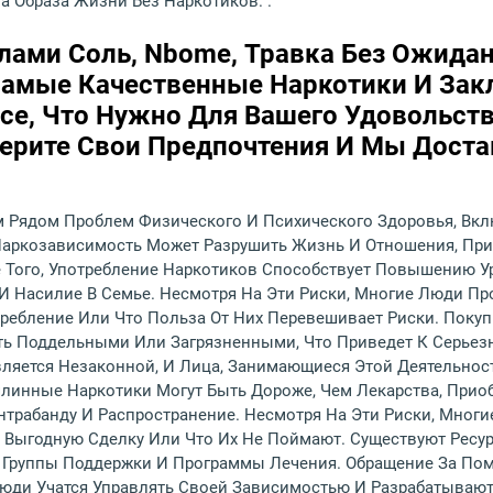
 Образа Жизни Без Наркотиков. .
лами Соль, Nbome, Травка Без Ожидан
амые Качественные Наркотики И Зак
Все, Что Нужно Для Вашего Удовольств
берите Свои Предпочтения И Мы Дост
 Рядом Проблем Физического И Психического Здоровья, Вклю
, Наркозависимость Может Разрушить Жизнь И Отношения, Пр
 Того, Употребление Наркотиков Способствует Повышению У
 И Насилие В Семье. Несмотря На Эти Риски, Многие Люди Пр
требление Или Что Польза От Них Перевешивает Риски. Поку
ыть Поддельными Или Загрязненными, Что Приведет К Серь
вляется Незаконной, И Лица, Занимающиеся Этой Деятельност
шлинные Наркотики Могут Быть Дороже, Чем Лекарства, Прио
нтрабанду И Распространение. Несмотря На Эти Риски, Мног
т Выгодную Сделку Или Что Их Не Поймают. Существуют Ресу
, Группы Поддержки И Программы Лечения. Обращение За П
юди Учатся Управлять Своей Зависимостью И Разрабатываю