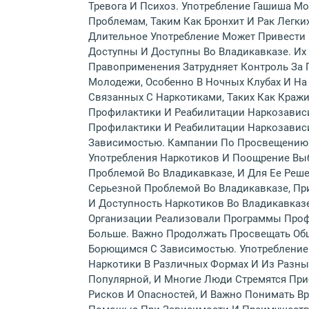
Тревога И Психоз. Употребление Гашиша М
Проблемам, Таким Как Бронхит И Рак Легк
Длительное Употребление Может Привести 
Доступны И Доступны Во Владикавказе. Их 
Правоприменения Затрудняет Контроль За 
Молодежи, Особенно В Ночных Клубах И На 
Связанных С Наркотиками, Таких Как Краж
Профилактики И Реабилитации Наркозависи
Профилактики И Реабилитации Наркозавис
Зависимостью. Кампании По Просвещению
Употребления Наркотиков И Поощрение Выб
Проблемой Во Владикавказе, И Для Ее Реш
Серьезной Проблемой Во Владикавказе, Пр
И Доступность Наркотиков Во Владикавказ
Организации Реализовали Программы Проф
Больше. Важно Продолжать Просвещать Общ
Борющимся С Зависимостью. Употребление
Наркотики В Различных Формах И Из Разны
Популярной, И Многие Люди Стремятся Пр
Рисков И Опасностей, И Важно Понимать В