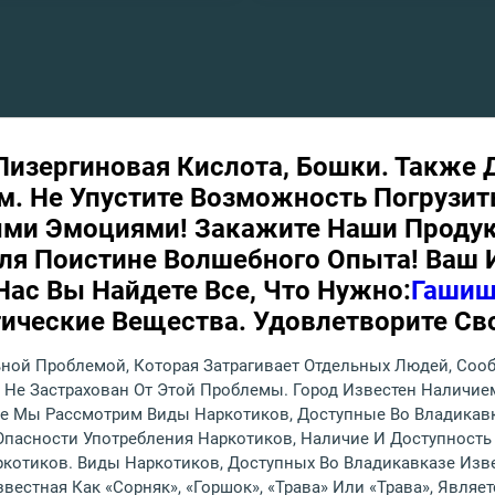
изергиновая Кислота, Бошки. Также Д
ам. Не Упустите Возможность Погрузит
ми Эмоциями! Закажите Наши Продук
Для Поистине Волшебного Опыта! Ваш
Нас Вы Найдете Все, Что Нужно:
Гашиш
ические Вещества. Удовлетворите Св
ной Проблемой, Которая Затрагивает Отдельных Людей, Сооб
 Не Застрахован От Этой Проблемы. Город Известен Наличие
се Мы Рассмотрим Виды Наркотиков, Доступные Во Владикавк
пасности Употребления Наркотиков, Наличие И Доступность 
ркотиков. Виды Наркотиков, Доступных Во Владикавказе Изв
вестная Как «сорняк», «горшок», «трава» Или «трава», Явля