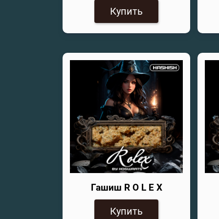
Купить
Гашиш R O L E X
Купить