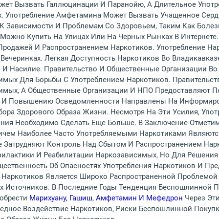
ожет Вызвать Галлюцинации И Паранойю, А Длительное Упот
их. Употребление Амфетамина Может Вызвать Учащенное Серд
К Зависимости И Проблемам Со Здоровьем, Таким Как Болезн
Можно Купить На Улицах Или На Черных Рынках В Интернете.
Продажей И Распространением Наркотиков. Употребление На
Вечеринках. Легкая Доступность Наркотиков Во Владикавказ
и И Насилие. Правительство И Общественные Организации В
мых Для Борьбы С Употреблением Наркотиков. Правительст
имых, А Общественные Организации И НПО Предоставляют П
 И Повышению Осведомленности Направлены На Информиров
ора Здорового Образа Жизни. Несмотря На Эти Усилия, Упот
ения Необходимо Сделать Еще Больше. В Заключение Отметим
ичем Наиболее Часто Употребляемыми Наркотиками Являютс
е Затрудняют Контроль Над Сбытом И Распространением Нар
илактики И Реабилитации Наркозависимых, Но Для Решения
ественность Об Опасностях Употребления Наркотиков И Пре
 Наркотиков Является Широко Распространенной Проблемой 
х Источников. В Последние Годы Тенденция Беспошлинной П
иобрести
Марихуану, Гашиш, Амфетамин И Мефедрон
Через Эт
редное Воздействие Наркотиков, Риски Беспошлинной Покупк