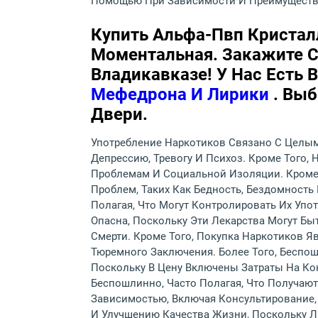
Помощью При Зависимости И Преимущества
Купить Альфа-Пвп Кристал
Моментальная. Закажите С
Владикавказе! У Нас Есть 
Мефедрона И Лирики
. Вы
Двери.
Употребление Наркотиков Связано С Целым
Депрессию, Тревогу И Психоз. Кроме Того
Проблемам И Социальной Изоляции. Кроме
Проблем, Таких Как Бедность, Бездомность
Полагая, Что Могут Контролировать Их Упо
Опасна, Поскольку Эти Лекарства Могут Б
Смерти. Кроме Того, Покупка Наркотиков Я
Тюремного Заключения. Более Того, Беспо
Поскольку В Цену Включены Затраты На Ко
Беспошлинно, Часто Полагая, Что Получаю
Зависимостью, Включая Консультирование
И Улучшению Качества Жизни, Поскольку Л