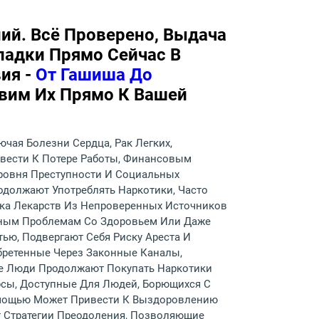
ий. Всё Проверено, Выдача
ладки Прямо Сейчас В
ия -
От Гашиша До
авим Их Прямо К Вашей
чая Болезни Сердца, Рак Легких,
ивести К Потере Работы, Финансовым
ровня Преступности И Социальных
одолжают Употреблять Наркотики, Часто
пка Лекарств Из Непроверенных Источников
езным Проблемам Со Здоровьем Или Даже
ью, Подвергают Себя Риску Ареста И
бретенные Через Законные Каналы,
ие Люди Продолжают Покупать Наркотики
рсы, Доступные Для Людей, Борющихся С
омощью Может Привести К Выздоровлению
т Стратегии Преодоления, Позволяющие