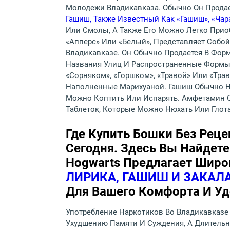
Молодежи Владикавказа. Обычно Он Продает
Гашиш, Также Известный Как «гашиш», «чар
Или Смолы, А Также Его Можно Легко Приоб
«апперс» Или «белый», Представляет Собой
Владикавказе. Он Обычно Продается В Форм
Названия Улиц И Распространенные Формы 
«сорняком», «горшком», «травой» Или «тра
Наполненные Марихуаной. Гашиш Обычно
Можно Коптить Или Испарять. Амфетамин 
Таблеток, Которые Можно Нюхать Или Глота
Где Купить Бошки Без Реце
Сегодня. Здесь Вы Найдет
Hogwarts Предлагает Широ
ЛИРИКА, ГАШИШ И ЗАКА
Для Вашего Комфорта И Уд
Употребление Наркотиков Во Владикавказе
Ухудшению Памяти И Суждения, А Длительн