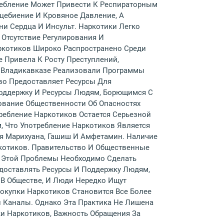
ребление Может Привести К Респираторным
цебиение И Кровяное Давление, А
и Сердца И Инсульт. Наркотики Легко
 Отсутствие Регулирования И
ркотиков Широко Распространено Среди
е Привела К Росту Преступлений,
о Владикавказе Реализовали Программы
во Предоставляет Ресурсы Для
оддержку И Ресурсы Людям, Борющимся С
ание Общественности Об Опасностях
ребление Наркотиков Остается Серьезной
, Что Употребление Наркотиков Является
я Марихуана, Гашиш И Амфетамин. Наличие
котиков. Правительство И Общественные
 Этой Проблемы Необходимо Сделать
доставлять Ресурсы И Поддержку Людям,
В Обществе, И Люди Нередко Ищут
окупки Наркотиков Становится Все Более
и Каналы. Однако Эта Практика Не Лишена
и Наркотиков, Важность Обращения За