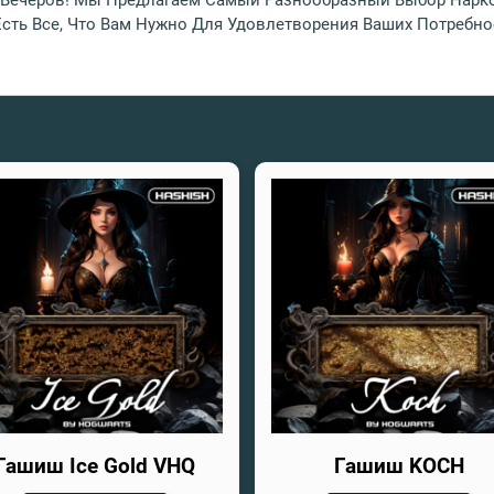
ечеров! Мы Предлагаем Самый Разнообразный Выбор Наркоти
Есть Все, Что Вам Нужно Для Удовлетворения Ваших Потребно
Гашиш Ice Gold VHQ
Гашиш KOCH