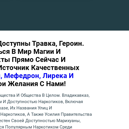
оступны Травка, Героин.
ься В Мир Магии И
ты Прямо Сейчас И
 Источник Качественных
, Мефедрон, Лирека И
ои Желания С Нами!
щества И Общества В Целом. Владикавказ,
м И Доступностью Наркотиков, Включая
азе, Их Названия Улиц И
Наркотиков, А Также Усилия Правительства
естен Своей Доступностью Марихуаны,
ется Популярным Наркотиком Среди