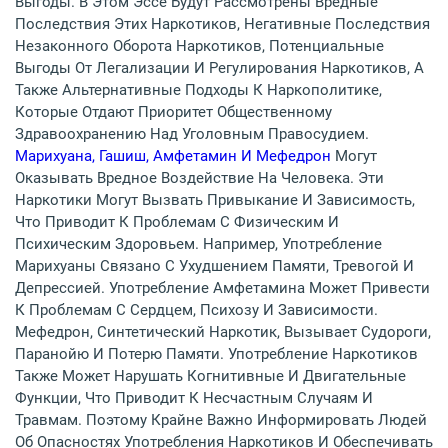
Выгоды. В Этом Эссе Будут Рассмотрены Вредные
Последствия Этих Наркотиков, Негативные Последствия
Незаконного Оборота Наркотиков, Потенциальные
Выгоды От Легализации И Регулирования Наркотиков, А
Также Альтернативные Подходы К Наркополитике,
Которые Отдают Приоритет Общественному
Здравоохранению Над Уголовным Правосудием.
Марихуана, Гашиш, Амфетамин И Мефедрон
Могут
Оказывать Вредное Воздействие На Человека. Эти
Наркотики Могут Вызвать Привыкание И Зависимость,
Что Приводит К Проблемам С Физическим И
Психическим Здоровьем. Например, Употребление
Марихуаны Связано С Ухудшением Памяти, Тревогой И
Депрессией. Употребление Амфетамина Может Привести
К Проблемам С Сердцем, Психозу И Зависимости.
Мефедрон, Синтетический Наркотик, Вызывает Судороги,
Паранойю И Потерю Памяти. Употребление Наркотиков
Также Может Нарушать Когнитивные И Двигательные
Функции, Что Приводит К Несчастным Случаям И
Травмам. Поэтому Крайне Важно Информировать Людей
Об Опасностях Употребления Наркотиков И Обеспечивать